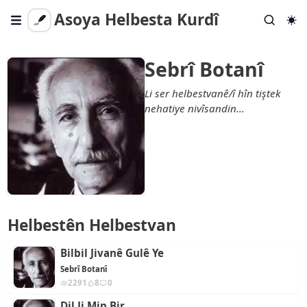
Asoya Helbesta Kurdî
Gotar
Sebrî Botanî
Helbestên Tevlihev
Li ser helbestvanê/î hîn tiştek
Helbest Bişîne
nehatiye nivîsandin...
Lêgerîna Berfireh
Em Kî Ne?
Helbestên Helbestvan
Bilbil Jivanê Gulê Ye
Sebrî Botanî
2291
8
0
Dil Ji Min Bir