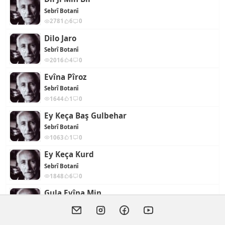
Sebrî Botanî
2781
6
0
Dilo Jaro
Sebrî Botanî
2016
4
0
Evîna Pîroz
Sebrî Botanî
1644
1
0
Ey Keça Baş Gulbehar
Sebrî Botanî
1063
1
0
Ey Keça Kurd
Sebrî Botanî
1848
6
0
Gula Evîna Min
Sebrî Botanî
1394
4
0