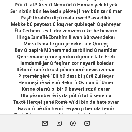
Pût û latê Azer û Nemrûd û Homan yek bi yek
Ser nixûn bûn levketin pêkve ji hev bûn tar û mar
Paşê Ibrahîm diçû mala xwedê ava dikir
Mekke bû paytext û keşwer qublegeh û şehreyar
Êla Cerhem tev li dor zemzem û ke`bê hêwirîn
Hinga Ismaîlê Ibrahîm li wan bû xwendekar
Mîrza Ismaîlê gorî jê veket alê Qureyş
Bav û bapîrê Mûhemmed serbilind û namîdar
Qehremanê çerxê gerdûn dijminê latê Ereb
Hemdemê jar û feqîran zor neyarê koledar
Rêberê rahê dirust pêximberê dewra zeman
Piştemêr şêrê `Elî bû dest bi şûrê Zulfeqar
Hemneşînê wî ebû Bekir û Osman û `Umer
Ketne ola nû bi bîr û bawerî soz û qerar
Ola pêximber êrîş da pût û lat û senema
Textê Herqel şahê Romê wî di bin de hate xwar
Gawir û bê dîn hemî revyan ji ber ola temîz
Tariyê koça xwe barkir şewqê da herçar kenar
Dîn li dunyayê belav bû koletî êdî nema
Haştî ket dewra cîhanê ol bi xurtî ma li dar