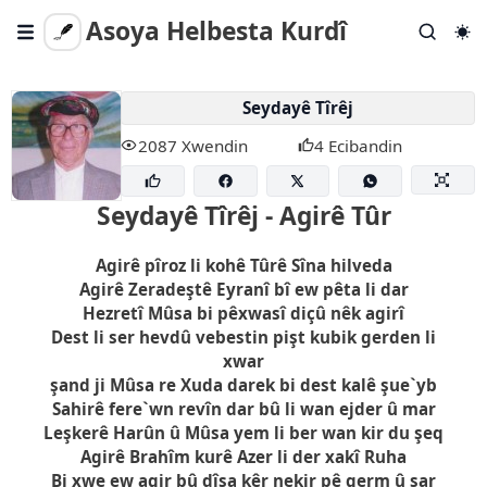
Asoya Helbesta Kurdî
Gotar
Seydayê Tîrêj
Helbestên Tevlihev
2087 Xwendin
4 Ecibandin
Helbest Bişîne
Lêgerîna Berfireh
Seydayê Tîrêj - Agirê Tûr
Agirê pîroz li kohê Tûrê Sîna hilveda
Em Kî Ne?
Agirê Zeradeştê Eyranî bî ew pêta li dar
Hezretî Mûsa bi pêxwasî diçû nêk agirî
Dest li ser hevdû vebestin pişt kubik gerden li
xwar
şand ji Mûsa re Xuda darek bi dest kalê şue`yb
Sahirê fere`wn revîn dar bû li wan ejder û mar
Leşkerê Harûn û Mûsa yem li ber wan kir du şeq
Agirê Brahîm kurê Azer li der xakî Ruha
Bi xwe ew agir bû dîsa kêr nekir pê germ û sar