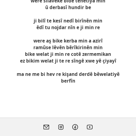
were silavekê bide tenêtiya min
û derbasî hundir be
ji bilî te kesî nedî birînên min
êdî tu nojdar nîn e ji min re
were aş bike kerba min a azirî
ramûse lêvên bêrîkirinên min
bike welat ji min re cotê zermemikan
ez bikim welat ji te re sîngê xwe yê çiyayî
ma ne me bi hev re kişand derdê bêwelatiyê
berfîn
Helbestên Helbestvan