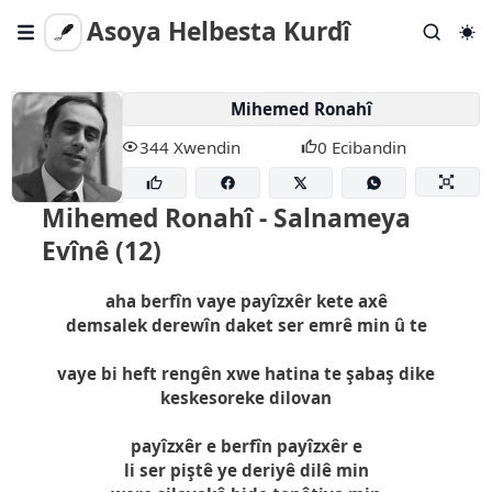
Asoya Helbesta Kurdî
Gotar
Mihemed Ronahî
Helbestên Tevlihev
344 Xwendin
0 Ecibandin
Helbest Bişîne
Lêgerîna Berfireh
Mihemed Ronahî - Salnameya
Evînê (12)
Em Kî Ne?
aha berfîn vaye payîzxêr kete axê
demsalek derewîn daket ser emrê min û te
vaye bi heft rengên xwe hatina te şabaş dike
keskesoreke dilovan
payîzxêr e berfîn payîzxêr e
li ser piştê ye deriyê dilê min