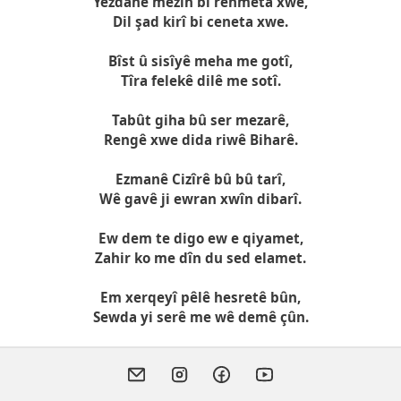
Yezdanê mezin bi rehmeta xwe,
Dil şad kirî bi ceneta xwe.
Bîst û sisîyê meha me gotî,
Tîra felekê dilê me sotî.
Tabût giha bû ser mezarê,
Rengê xwe dida riwê Biharê.
Ezmanê Cizîrê bû bû tarî,
Wê gavê ji ewran xwîn dibarî.
Ew dem te digo ew e qiyamet,
Zahir ko me dîn du sed elamet.
Em xerqeyî pêlê hesretê bûn,
Sewda yi serê me wê demê çûn.
Xortê me ketin deravê kalan,
Bi hêl û qiwet mîsalê dalan.