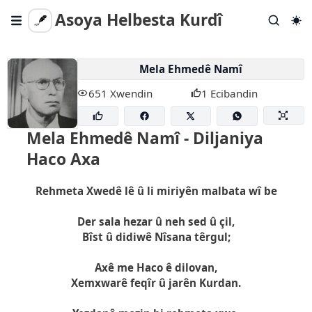
Asoya Helbesta Kurdî
Gotar
Mela Ehmedê Namî
Helbestên Tevlihev
651 Xwendin
1 Ecibandin
Helbest Bişîne
Lêgerîna Berfireh
Mela Ehmedê Namî - Diljaniya
Haco Axa
Em Kî Ne?
Rehmeta Xwedê lê û li miriyên malbata wî be
Der sala hezar û neh sed û çil,
Bîst û didiwê Nîsana têrgul;
Axê me Haco ê dilovan,
Xemxwarê feqîr û jarên Kurdan.